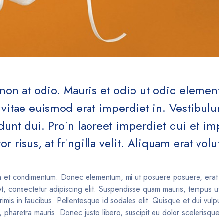
t non at odio. Mauris et odio ut odio eleme
itae euismod erat imperdiet in. Vestibulum
cidunt dui. Proin laoreet imperdiet dui et 
or risus, at fringilla velit. Aliquam erat volu
m et condimentum. Donec elementum, mi ut posuere posuere, erat 
et, consectetur adipiscing elit. Suspendisse quam mauris, tempus ut
mis in faucibus. Pellentesque id sodales elit. Quisque et dui vulpu
a, pharetra mauris. Donec justo libero, suscipit eu dolor scelerisqu