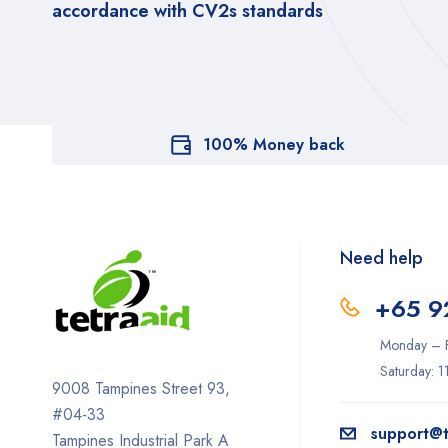
accordance with CV2s standards
100% Money back
Need help
+65 9
Monday – F
Saturday: 
9008 Tampines Street 93,
#04-33
support@t
Tampines Industrial Park A