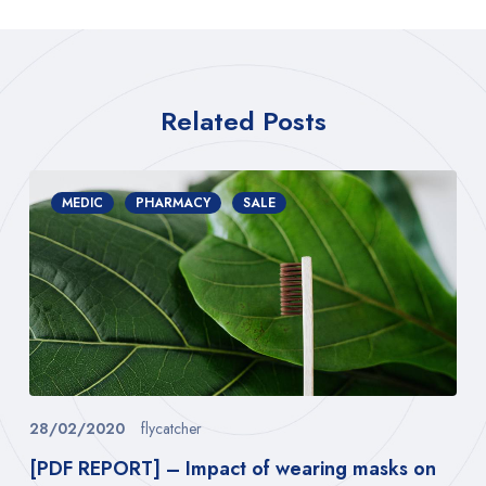
Related Posts
MEDIC
PHARMACY
SALE
28/02/2020
flycatcher
[PDF REPORT] – Impact of wearing masks on