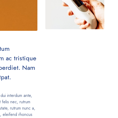
ntum
 ac tristique
imperdiet. Nam
tpat.
dui interdum ante,
 felis nec, rutrum
tate, rutrum nunc a,
e, eleifend rhoncus