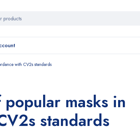
ccount
ccordance with CV2s standards
of popular masks in
 CV2s standards