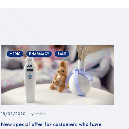
MEDIC
PHARMACY
SALE
18/02/2020
flycatcher
22
New special offer for customers who have
Th