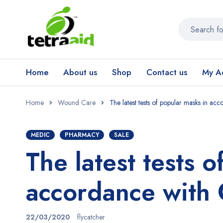
Home
About us
Shop
Contact us
My A
Home
Wound Care
The latest tests of popular masks in a
MEDIC
PHARMACY
SALE
The latest tests 
accordance with
22/03/2020
flycatcher