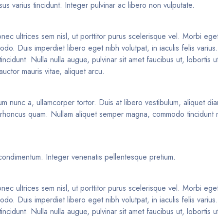
 varius tincidunt. Integer pulvinar ac libero non vulputate.
nec ultrices sem nisl, ut porttitor purus scelerisque vel. Morbi eget 
o. Duis imperdiet libero eget nibh volutpat, in iaculis felis variu
idunt. Nulla nulla augue, pulvinar sit amet faucibus ut, lobortis ut
uctor mauris vitae, aliquet arcu.
um nunc a, ullamcorper tortor. Duis at libero vestibulum, aliquet di
d rhoncus quam. Nullam aliquet semper magna, commodo tincidunt ris
s condimentum. Integer venenatis pellentesque pretium.
nec ultrices sem nisl, ut porttitor purus scelerisque vel. Morbi eget 
o. Duis imperdiet libero eget nibh volutpat, in iaculis felis variu
idunt. Nulla nulla augue, pulvinar sit amet faucibus ut, lobortis ut