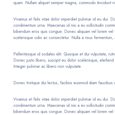
quam. Nullam aliquet semper magna, commodo tincidunt risus
Vivamus et felis vitae dolor imperdiet pulvinar id eu dui. Do
condimentum urna. Maecenas id nisi a ex sollicitudin commod
bibendum eros quis congue. Donec aliquam vel lorem vel tinc
scelerisque odio ac consectetur. Nulla a risus fermentum, a
Pellentesque id sodales elit. Quisque et dui vulputate, rutr
Donec justo libero, suscipit eu dolor scelerisque, eleifen
Integer pulvinar ac libero non vulputate.
Donec tristique dui lectus, facilisis euismod diam faucibu
Vivamus et felis vitae dolor imperdiet pulvinar id eu dui. Do
condimentum urna. Maecenas id nisi a ex sollicitudin commod
bibendum eros quis congue. Donec aliquam vel lorem vel tinc