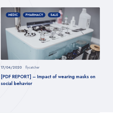
MEDIC
PHARMACY
SALE
17/04/2020
flycatcher
22
[PDF REPORT] – Impact of wearing masks on
Th
social behavior
ac