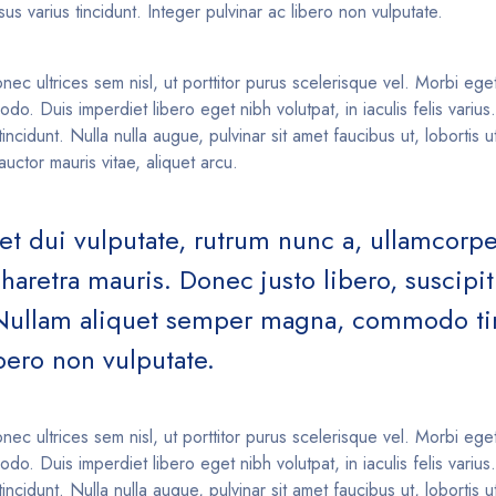
 varius tincidunt. Integer pulvinar ac libero non vulputate.
nec ultrices sem nisl, ut porttitor purus scelerisque vel. Morbi eget 
o. Duis imperdiet libero eget nibh volutpat, in iaculis felis variu
idunt. Nulla nulla augue, pulvinar sit amet faucibus ut, lobortis ut
uctor mauris vitae, aliquet arcu.
et dui vulputate, rutrum nunc a, ullamcorper
pharetra mauris. Donec justo libero, suscipi
 Nullam aliquet semper magna, commodo tin
ibero non vulputate.
nec ultrices sem nisl, ut porttitor purus scelerisque vel. Morbi eget 
o. Duis imperdiet libero eget nibh volutpat, in iaculis felis variu
idunt. Nulla nulla augue, pulvinar sit amet faucibus ut, lobortis ut