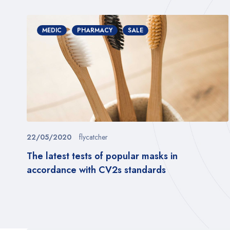
MEDIC
PHARMACY
SALE
22/05/2020
flycatcher
n
The latest tests of popular masks in
accordance with CV2s standards