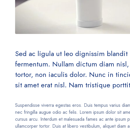
Sed ac ligula ut leo dignissim blandi
fermentum. Nullam dictum diam nisl, v
tortor, non iaculis dolor. Nunc in tin
sit amet erat nisl. Nam tristique porttit
Suspendisse viverra egestas eros. Duis tempus varius dia
nec fringilla augue odio ac felis. Lorem ipsum dolor sit am
cursus arcu. Interdum et malesuada fames ac ante ipsum pri
ullamcorper tortor. Duis at libero vestibulum, aliquet diam 