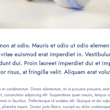
t non at odio. Mauris et odio ut odio eleme
itae euismod erat imperdiet in. Vestibulum
cidunt dui. Proin laoreet imperdiet dui et 
or risus, at fringilla velit. Aliquam erat volu
m et condimentum. Donec elementum, mi ut posuere posuere, erat 
et, consectetur adipiscing elit. Suspendisse quam mauris, tempus ut
mis in faucibus. Pellentesque id sodales elit. Quisque et dui vulpu
a, pharetra mauris. Donec justo libero, suscipit eu dolor scelerisqu