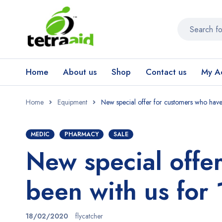
Home
About us
Shop
Contact us
My A
Home
Equipment
New special offer for customers who have
MEDIC
PHARMACY
SALE
New special offe
been with us for 
18/02/2020
flycatcher