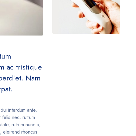
ntum
 ac tristique
imperdiet. Nam
tpat.
dui interdum ante,
 felis nec, rutrum
tate, rutrum nunc a,
e, eleifend rhoncus